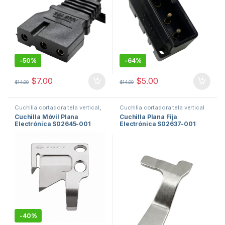
-
50%
-
64%
$
7.00
$
5.00
$
14.00
$
14.00
Cuchilla cortadora tela vertical
,
Cuchilla cortadora tela vertical
Cuchillas maquinas de coser
Cuchilla Móvil Plana
Cuchilla Plana Fija
Electrónica S02645-001
Electrónica S02637-001
para Máquina de Coser
para Máquina de Coser
Industrial con Corte
Industrial con Corte
Automático
Automático
-
40%