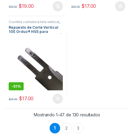
$
19.00
$
17.00
$
30.00
$
35.00
Cuchilla cortadora tela vertical
,
repuestos de maquinas de
Repuesto de Corte Vertical
coser
10E Orduz® HSS para
Cortadora de Tela Eastman |
Orduz USA
-
51%
$
17.00
$
35.00
Ordenado por po
Mostrando 1–47 de 130 resultados
1
2
3