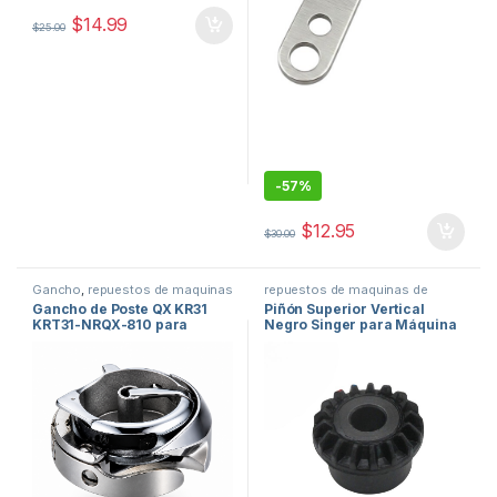
$
14.99
$
25.00
-
57%
$
12.95
$
30.00
Gancho
,
repuestos de maquinas
repuestos de maquinas de
de coser
coser
Gancho de Poste QX KR31
Piñón Superior Vertical
KRT31-NRQX-810 para
Negro Singer para Máquina
Máquina de Coser Industrial
de Coser Zigzag Familiar
155819