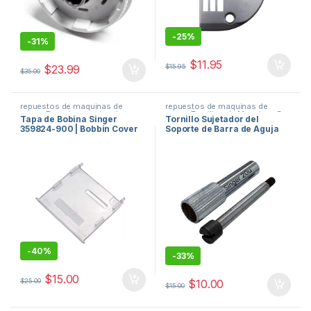
-
25%
-
31%
$
11.95
$
15.95
$
23.99
$
35.00
repuestos de maquinas de
repuestos de maquinas de
coser
,
Tapa de maquina de
coser
,
Tornillos de Maquinas De
Tapa de Bobina Singer
Tornillo Sujetador del
coser
Coser
359824-900 | Bobbin Cover
Soporte de Barra de Aguja
Plate para 4205, 4206, 4210,
Singer 20U 549354 para
4212, 4220 y 4228 #2-
Bloquear el Zigzag #1-
-
40%
-
33%
$
15.00
$
25.00
$
10.00
$
15.00