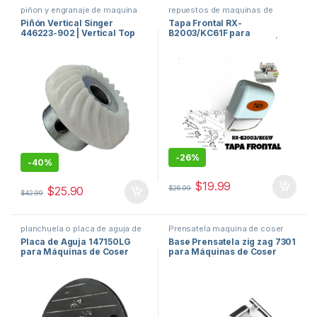
piñon y engranaje de maquina
repuestos de maquinas de
de coser
,
repuestos de
coser
,
Tapa de maquina de
Piñón Vertical Singer
Tapa Frontal RX-
maquinas de coser
coser
446223-902 | Vertical Top
B2003/KC61F para
Shaft Gear para Máquinas
Fileteadora Siruba 747F |
de Coser Singer #1-
Front Cover Industrial
Sewing Machine #1-
-
26%
-
40%
$
19.99
$
26.99
$
25.90
$
42.99
planchuela o placa de aguja de
Prensatela maquina de coser
maquina de coser
,
repuestos de
PRESS FOOT
,
repuestos de
Placa de Aguja 147150LG
Base Prensatela zig zag 7301
maquinas de coser
maquinas de coser
para Máquinas de Coser
para Máquinas de Coser
Industriales Brother, Juki,
Singer, Brother, Janome y
Singer, Jack y Más #1-
Más #1-