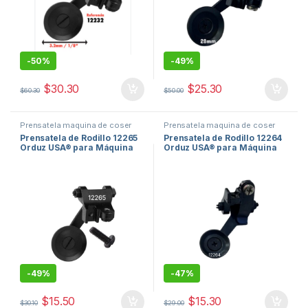
-
50%
-
49%
$
30.30
$
25.30
$
60.30
$
50.00
Prensatela maquina de coser
Prensatela maquina de coser
PRESS FOOT
,
repuestos de
PRESS FOOT
,
repuestos de
Prensatela de Rodillo 12265
Prensatela de Rodillo 12264
maquinas de coser
maquinas de coser
Orduz USA® para Máquina
Orduz USA® para Máquina
de Coser Industrial
de Coser Industrial
-
49%
-
47%
$
15.50
$
15.30
$
30.10
$
29.00