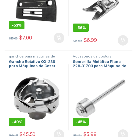
-
53%
-
56%
$
7.00
$
15.00
$
6.99
$
15.99
ganchos para maquinas de
Accesorios de costura
,
coser
,
repuestos de maquinas
repuestos de maquinas de
Gancho Rotativo QX-238
Sombrilla Metálica Plana
de coser
,
repuestos mecanicos
coser
,
repuestos mecanicos
para Máquinas de Coser
229-31703 para Máquina de
para maquinas de coser
para maquinas de coser
Pfaff 130, 138, 238 y 260 |
Coser Industrial Juki DDL |
Repuesto Industrial de Alta
Orduz USA
Precisión | Orduz USA
-
40%
-
45%
$
45.50
$
5.99
$
75.30
$
10.99