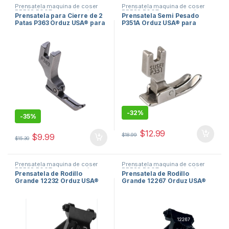
Prensatela maquina de coser
Prensatela maquina de coser
PRESS FOOT
,
repuestos de
PRESS FOOT
,
repuestos de
Prensatela para Cierre de 2
Prensatela Semi Pesado
maquinas de coser
maquinas de coser
Patas P363 Orduz USA® para
P351A Orduz USA® para
Máquina de Coser Industrial
Máquina de Coser Industrial
-
32%
-
35%
$
12.99
$
18.99
$
9.99
$
15.30
Prensatela maquina de coser
Prensatela maquina de coser
PRESS FOOT
,
repuestos de
PRESS FOOT
,
repuestos de
Prensatela de Rodillo
Prensatela de Rodillo
maquinas de coser
maquinas de coser
Grande 12232 Orduz USA®
Grande 12267 Orduz USA®
para Máquina de Coser
para Máquina de Coser
Industrial
Industrial