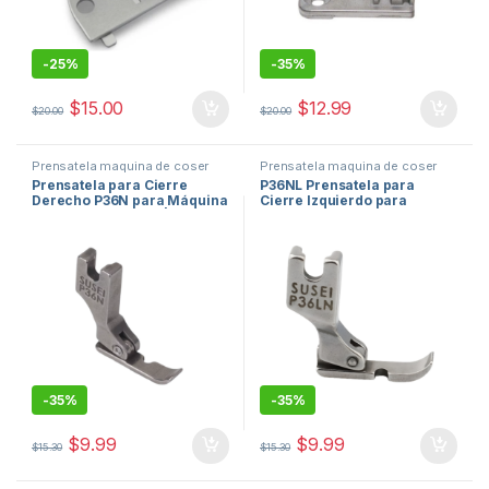
-
25%
-
35%
$
15.00
$
12.99
$
20.00
$
20.00
Prensatela maquina de coser
Prensatela maquina de coser
PRESS FOOT
,
repuestos de
PRESS FOOT
,
repuestos de
Prensatela para Cierre
P36NL Prensatela para
maquinas de coser
maquinas de coser
Derecho P36N para Máquina
Cierre Izquierdo para
de Coser Industrial | Orduz
Máquina de Coser Industrial
USA
| Orduz USA #1-
-
35%
-
35%
$
9.99
$
9.99
$
15.30
$
15.30