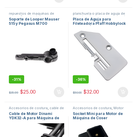
repuestos de maquinas de
planchuela o placa de aguja de
coser
,
Soporte de looper
maquina de coser
,
repuestos de
Soporte de Looper Mauser
Placa de Aguja para
maquinas de coser
515 y Pegasus M700
Fileteadora Pfaff Hobbylock
209007-91 para Máquina
3330370 | Repuesto para
Fileteadora Industrial |
Máquinas 793, 794, 796, 797
Orduz USA
y 799 | Orduz USA
-
31%
-
36%
$
25.00
$
32.00
$
35.99
$
50.00
Accesorios de costura
,
cable de
Accesorios de costura
,
Motor
maquina de coser
,
Cable de
de maquinas de coser
,
Cable de Motor Dinami
Socket Mini para Motor de
maquina de coser
,
repuestos de
repuestos de maquinas de
YDK32-A para Máquina de
Máquina de Coser
maquinas de coser
,
Repuestos
coser
eléctricos de maquinas de
Coser Doméstica | Repuesto
Doméstica TBYDK32A 3A
coser
Eléctrico| Orduz USA
250V | Orduz USA