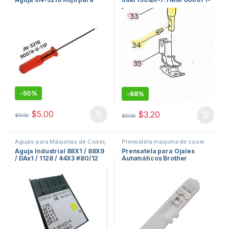
Máquina de Coser
012
-
50%
-
68%
$
5.00
$
3.20
$
10.00
$
10.00
Agujas para Máquinas de Coser
,
Prensatela maquina de coser
repuestos de maquinas de
PRESS FOOT
,
repuestos de
Aguja Industrial 88X1 / 88X9
Prensatela para Ojales
coser
maquinas de coser
/ DAx1 / 1128 / 44X3 #80/12
Automáticos Brother
para Máquina de Coser #3-
XC2691023 | Buttonhole Foot
A #2-