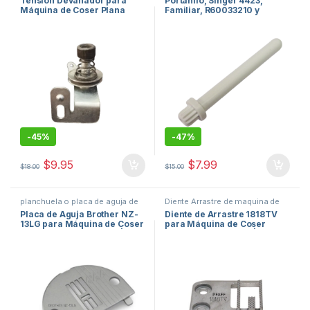
Tensión Devanador para
Portahilo, Singer 4423,
de hilo de maquina de coser
de coser
Máquina de Coser Plana
Familiar, R60033210 y
Industrial RX-B7021
Máquina de Coser
-
45%
-
47%
$
9.95
$
7.99
$
18.00
$
15.00
planchuela o placa de aguja de
Diente Arrastre de maquina de
maquina de coser
,
repuestos de
coser
,
repuestos de maquinas
Placa de Aguja Brother NZ-
Diente de Arrastre 1818TV
maquinas de coser
de coser
13LG para Máquina de Coser
para Máquina de Coser
Doméstica Brother 701 |
Doméstica Pfaff 303 | Orduz
Orduz USA
USA