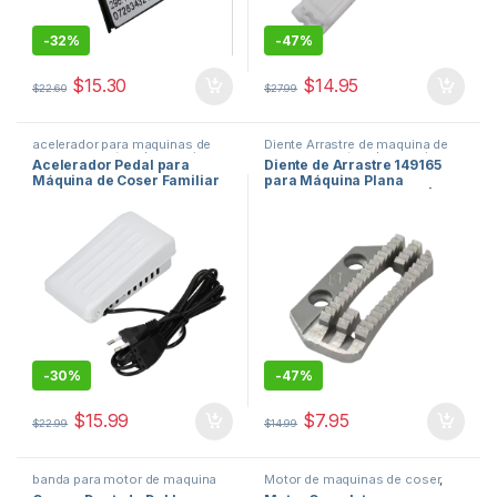
-
32%
-
47%
$
15.30
$
14.95
$
22.60
$
27.99
acelerador para maquinas de
Diente Arrastre de maquina de
coser
,
repuestos de maquinas
coser
,
repuestos de maquinas
Acelerador Pedal para
Diente de Arrastre 149165
de coser
de coser
Máquina de Coser Familiar
para Máquina Plana
orduz usa
Industrial de Una Aguja |
Trabajo Pesado #2-
-
30%
-
47%
$
15.99
$
7.95
$
22.99
$
14.99
banda para motor de maquina
Motor de maquinas de coser
,
de coser
,
repuestos de
repuestos de maquinas de