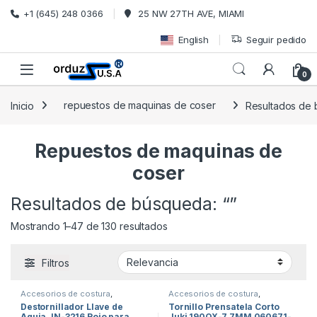
Saltar a la navegación
Ir al contenido
+1 (645) 248 0366
25 NW 27TH AVE, MIAMI
English
Seguir pedido
0
Inicio
repuestos de maquinas de coser
Resultados de 
Repuestos de maquinas de
coser
Resultados de búsqueda: “”
Ordenado por popularidad
Mostrando 1–47 de 130 resultados
Filtros
Accesorios de costura
,
Accesorios de costura
,
Destornillador de maquina de
repuestos de maquinas de
Destornillador Llave de
Tornillo Prensatela Corto
coser
,
repuestos de maquinas
coser
,
Tornillos de Maquinas De
Aguja JN-3216 Rojo para
Juki 190QX-7.7MM 060671-
de coser
Coser