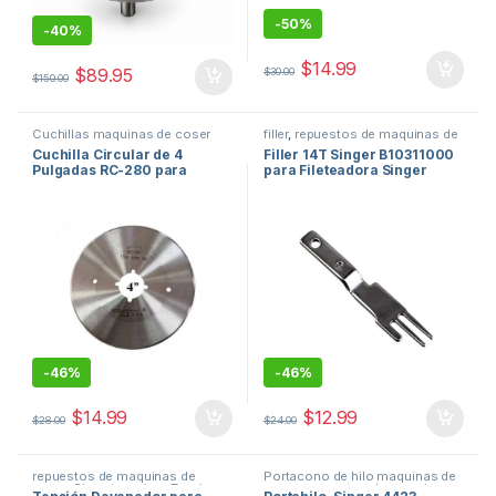
-
50%
-
40%
$
14.99
$
89.95
$
30.00
$
150.00
Cuchillas maquinas de coser
filler
,
repuestos de maquinas de
coser
Cuchilla Circular de 4
Filler 14T Singer B10311000
Pulgadas RC-280 para
para Fileteadora Singer
Cortadora de Tela Industrial
14T948 y 14T948DS
-
46%
-
46%
$
14.99
$
12.99
$
28.00
$
24.00
repuestos de maquinas de
Portacono de hilo maquinas de
coser
,
Sin categorizar
,
Tension
coser
,
repuestos de maquinas