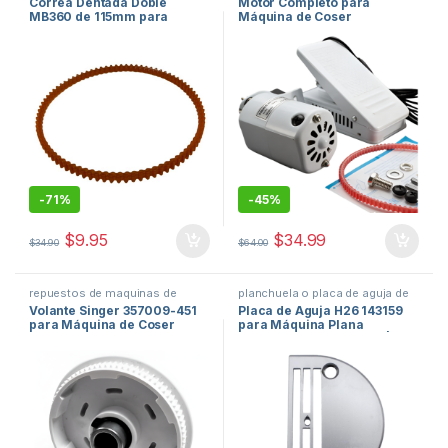
Correa Dentada Doble
Motor Completo para
maquinas de coser
coser
MB360 de 115mm para
Máquina de Coser
Máquina de Coser
Doméstica orduz usa
Doméstica #2-
-
71%
-
45%
$
9.95
$
34.99
$
34.90
$
64.00
repuestos de maquinas de
planchuela o placa de aguja de
coser
,
repuestos mecanicos
maquina de coser
,
repuestos de
Volante Singer 357009-451
Placa de Aguja H26 143159
para maquinas de coser
,
volante
maquinas de coser
para Máquina de Coser
para Máquina Plana
para maquinas de coser
Industrial de Una Aguja |
Trabajo Pesado #2-