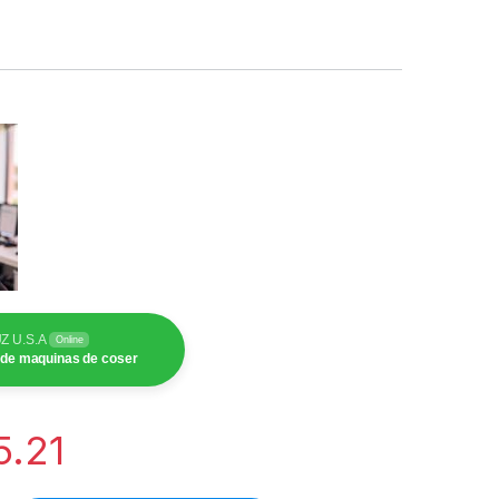
Z U.S.A
Online
 de maquinas de coser
5.21