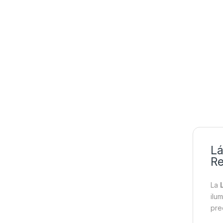
Lá
Re
La
ilu
pre