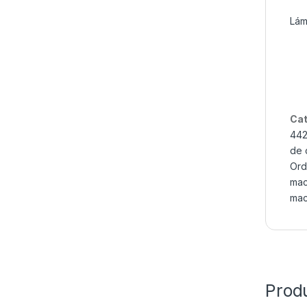
Lám
Cat
44
de 
Ord
mac
mac
Prod