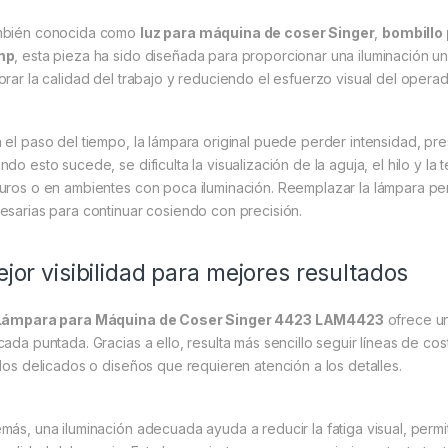
bién conocida como
luz para máquina de coser Singer
,
bombillo
mp
, esta pieza ha sido diseñada para proporcionar una iluminación u
orar la calidad del trabajo y reduciendo el esfuerzo visual del operad
 el paso del tiempo, la lámpara original puede perder intensidad, pre
do esto sucede, se dificulta la visualización de la aguja, el hilo y la 
uros o en ambientes con poca iluminación. Reemplazar la lámpara per
esarias para continuar cosiendo con precisión.
jor visibilidad para mejores resultados
Lámpara para Máquina de Coser Singer 4423 LAM4423
ofrece una
cada puntada. Gracias a ello, resulta más sencillo seguir líneas de cost
idos delicados o diseños que requieren atención a los detalles.
más, una iluminación adecuada ayuda a reducir la fatiga visual, permit