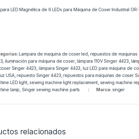
para LED Magnética de 6 LEDs para Máquina de Coser Industrial OR-
egorías:
Lampara de maquina de coser led
,
repuestos de maquinas
23
,
iluminación para máquina de coser
,
lámpara 110V Singer 4423
,
lám
coser Singer 4423
,
lámpara Singer 4423
,
luz LED para máquina de co
uz USA
,
repuesto Singer 4423
,
repuestos para máquinas de coser S
hine LED light
,
sewing machine light replacement
,
sewing machine re
hine lamp
,
Singer sewing machine parts
Marca:
singer
uctos relacionados