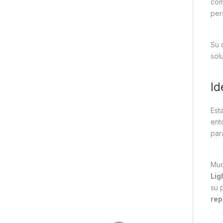
com
per
Su 
sol
Id
Est
ent
par
Muc
Lig
su 
rep