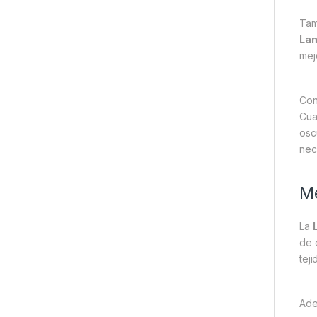
Tam
La
mej
Con
Cuan
osc
nec
Me
La
de 
tej
Ade