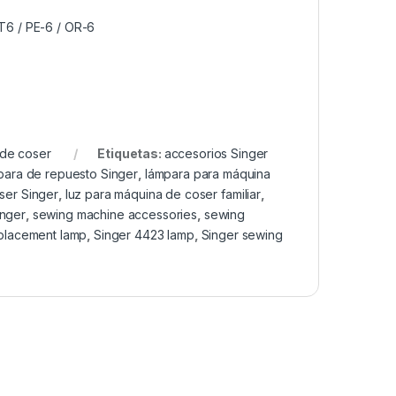
T6 / PE-6 / OR-6
 de coser
Etiquetas:
accesorios Singer
para de repuesto Singer
,
lámpara para máquina
ser Singer
,
luz para máquina de coser familiar
,
inger
,
sewing machine accessories
,
sewing
placement lamp
,
Singer 4423 lamp
,
Singer sewing