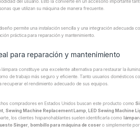
odidad del usuario. Esto la convierte en un accesorio importante ta
sonas que utilizan su máquina de manera frecuente.
diseño permite una instalación sencilla y una integración adecuada 
ución práctica para reparación y mantenimiento.
eal para reparación y mantenimiento
a lámpara constituye una excelente alternativa para restaurar la ilumi
orno de trabajo más seguro y eficiente. Tanto usuarios domésticos co
a recuperar el rendimiento adecuado de sus equipos.
hos compradores en Estados Unidos buscan este producto como
S
ht
,
Sewing Machine Replacement Lamp
,
LED Sewing Machine Li
parte, los clientes hispanohablantes suelen identificarla como
lámpar
uesto Singer
,
bombillo para máquina de coser
o simplemente por 