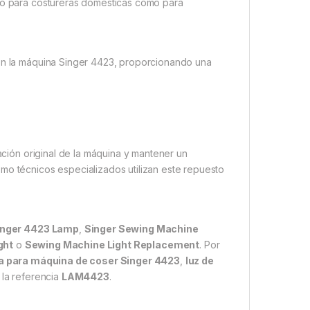
nto para costureras domésticas como para
con la máquina Singer 4423, proporcionando una
nación original de la máquina y mantener un
mo técnicos especializados utilizan este repuesto
inger 4423 Lamp
,
Singer Sewing Machine
ght
o
Sewing Machine Light Replacement
. Por
a para máquina de coser Singer 4423
,
luz de
la referencia
LAM4423
.