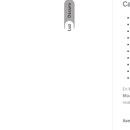
Ca
Oscuro
Luz
En
Máq
rea
Ase