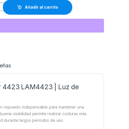
110V para Máquina de Coser Singer 4423 LAM4423 | Luz LED de
Añadir al carrito
eñas
er 4423 LAM4423 | Luz de
n repuesto indispensable para mantener una
uena visibilidad permite realizar costuras más
dad durante largos periodos de uso.