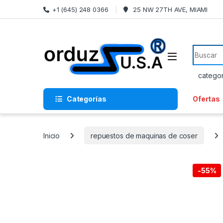
Saltar a la navegación
Ir al contenido
+1 (645) 248 0366
25 NW 27TH AVE, MIAMI
Buscar:
Categorías
Ofertas
Inicio
repuestos de maquinas de coser
-
55%