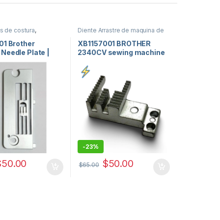
s de costura
,
Diente Arrastre de maquina de
a o placa de aguja de
coser
,
repuestos de maquinas
e coser
,
repuestos de
de coser
01 Brother
XB1157001 BROTHER
de coser
Needle Plate |
2340CV sewing machine
e Aguja para
tooth Diente
 Cover Stitch USA
-
23%
$
50.00
$
50.00
$
65.00