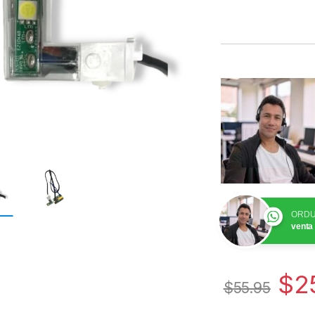
ORDU
venta
$
2
$
55.95