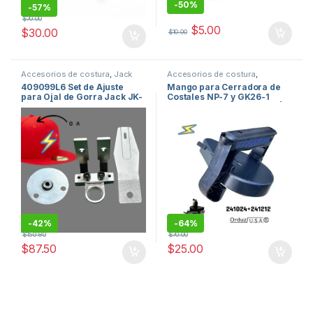
-
50%
-
57%
$
70.00
$
5.00
$
30.00
$
10.00
Accesorios de costura
,
Jack
Accesorios de costura
,
Máquinas de Coser Industriales
,
Cerradora de costales
409099L6 Set de Ajuste
Mango para Cerradora de
repuestos de maquinas de
repuestos
,
repuestos de
para Ojal de Gorra Jack JK-
Costales NP-7 y GK26-1
coser
maquinas de coser
T1900 | Cap Eyelet
Repuesto 241024+241212 |
Adjustment Set Industrial
Handle Assembly Industrial
USA
USA
-
42%
-
64%
$
150.80
$
70.00
$
87.50
$
25.00