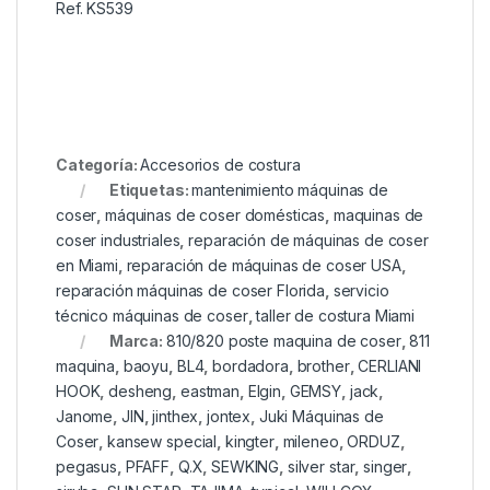
Ref. KS539
Categoría:
Accesorios de costura
Etiquetas:
mantenimiento máquinas de
coser
,
máquinas de coser domésticas
,
maquinas de
coser industriales
,
reparación de máquinas de coser
en Miami
,
reparación de máquinas de coser USA
,
reparación máquinas de coser Florida
,
servicio
técnico máquinas de coser
,
taller de costura Miami
Marca:
810/820 poste maquina de coser
,
811
maquina
,
baoyu
,
BL4
,
bordadora
,
brother
,
CERLIANI
HOOK
,
desheng
,
eastman
,
Elgin
,
GEMSY
,
jack
,
Janome
,
JIN
,
jinthex
,
jontex
,
Juki Máquinas de
Coser
,
kansew special
,
kingter
,
mileneo
,
ORDUZ
,
pegasus
,
PFAFF
,
Q.X
,
SEWKING
,
silver star
,
singer
,