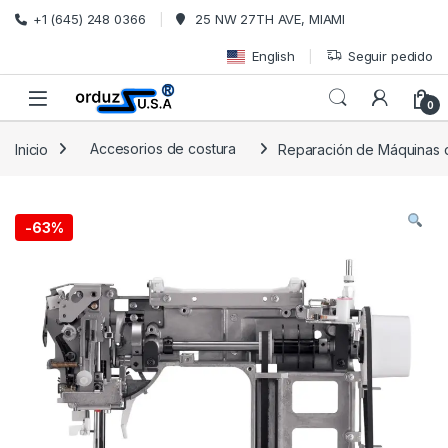
Saltar a la navegación
Ir al contenido
+1 (645) 248 0366
25 NW 27TH AVE, MIAMI
English
Seguir pedido
0
Inicio
Accesorios de costura
Reparación de Máquinas de
-
63%