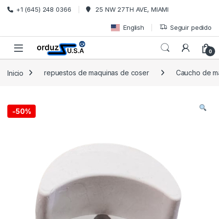
Saltar a la navegación
Ir al contenido
+1 (645) 248 0366
25 NW 27TH AVE, MIAMI
English
Seguir pedido
0
Inicio
repuestos de maquinas de coser
Caucho de m
-
50%