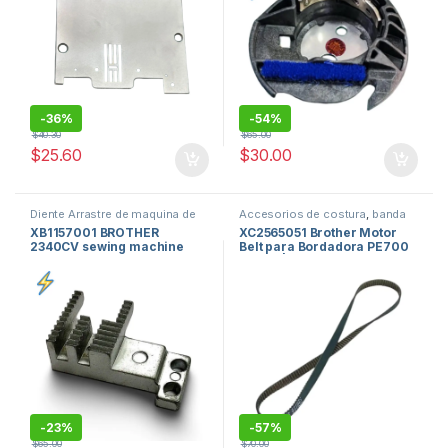
-
36%
-
54%
$
40.30
$
65.00
$
25.60
$
30.00
Diente Arrastre de maquina de
Accesorios de costura
,
banda
coser
,
repuestos de maquinas
para motor de maquina de
XB1157001 BROTHER
XC2565051 Brother Motor
de coser
coser
,
Bordadoras y Accesorios
2340CV sewing machine
Belt para Bordadora PE700
venta en usa
,
repuestos de
maquinas de coser
tooth Diente
PE770 | Correa de Motor
Brother Embroidery
Machine
-
23%
-
57%
$
65.00
$
70.00