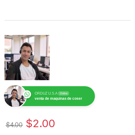
ORDUZ U.S.A
Online
venta de maquinas de coser
$
2.00
$
4.00