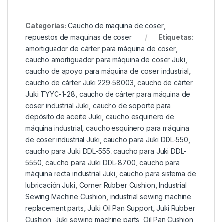
Categorías:
Caucho de maquina de coser
,
repuestos de maquinas de coser
Etiquetas:
amortiguador de cárter para máquina de coser
,
caucho amortiguador para máquina de coser Juki
,
caucho de apoyo para máquina de coser industrial
,
caucho de cárter Juki 229-58003
,
caucho de cárter
Juki TYYC-1-28
,
caucho de cárter para máquina de
coser industrial Juki
,
caucho de soporte para
depósito de aceite Juki
,
caucho esquinero de
máquina industrial
,
caucho esquinero para máquina
de coser industrial Juki
,
caucho para Juki DDL-550
,
caucho para Juki DDL-555
,
caucho para Juki DDL-
5550
,
caucho para Juki DDL-8700
,
caucho para
máquina recta industrial Juki
,
caucho para sistema de
lubricación Juki
,
Corner Rubber Cushion
,
Industrial
Sewing Machine Cushion
,
industrial sewing machine
replacement parts
,
Juki Oil Pan Support
,
Juki Rubber
Cushion
,
Juki sewing machine parts
,
Oil Pan Cushion