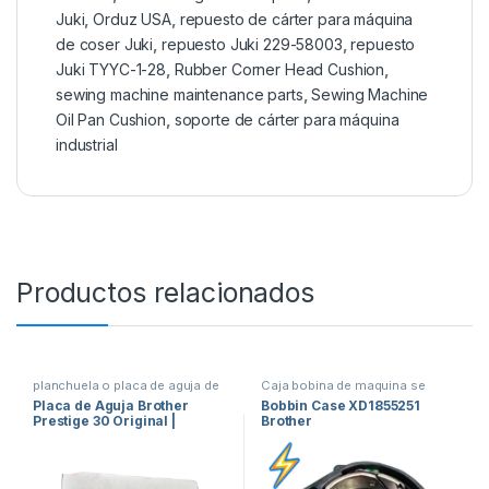
Juki
,
Orduz USA
,
repuesto de cárter para máquina
de coser Juki
,
repuesto Juki 229-58003
,
repuesto
Juki TYYC-1-28
,
Rubber Corner Head Cushion
,
sewing machine maintenance parts
,
Sewing Machine
Oil Pan Cushion
,
soporte de cárter para máquina
industrial
Productos relacionados
planchuela o placa de aguja de
Caja bobina de maquina se
maquina de coser
,
repuestos de
coser
,
repuestos de maquinas
Placa de Aguja Brother
Bobbin Case XD1855251
maquinas de coser
de coser
Prestige 30 Original |
Brother
125161080 X55641051
Needle Plate