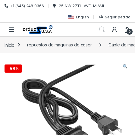
Saltar a la navegación
Ir al contenido
+1 (645) 248 0366
25 NW 27TH AVE, MIAMI
English
Seguir pedido
0
Inicio
repuestos de maquinas de coser
Cable de maq
-
58%