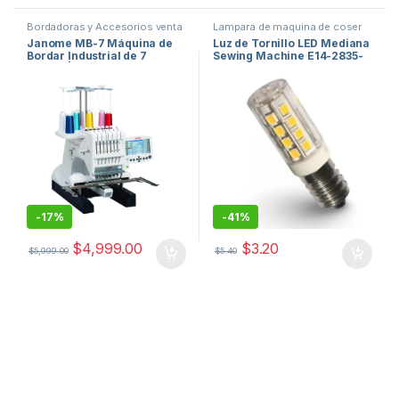
Bordadoras y Accesorios venta
Lampara de maquina de coser
en usa
,
Janome Máquinas de
led
,
repuestos de maquinas de
Janome MB-7 Máquina de
Luz de Tornillo LED Mediana
Coser
,
Maquinas de coser
,
coser
Bordar Industrial de 7
Sewing Machine E14-2835-
Máquinas de coser automáticas
electrónicas
,
Máquinas de
Agujas | Bordadora
32 para Máquina de Coser
Coser Industriales miami
Profesional Multiaguja
Industrial USA
estados unidos
Orduz USA
-
17%
-
41%
$
4,999.00
$
3.20
$
5,999.00
$
5.40