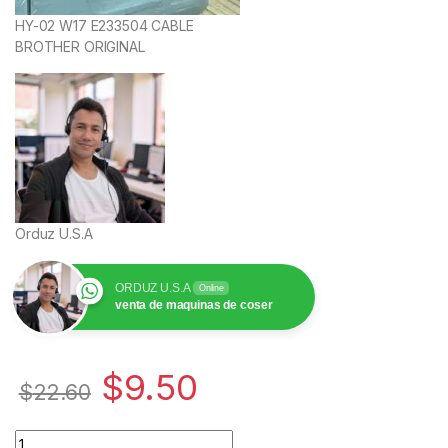
HY-02 W17 E233504 CABLE
BROTHER ORIGINAL
Orduz U.S.A
ORDUZ U.S.A
Online
venta de maquinas de coser
$
9.50
$
22.60
Cantidad Cable Original Brother para Máquina de Coser | 