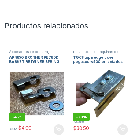
Productos relacionados
Accesorios de costura
,
repuestos de maquinas de
Bordadoras y Accesorios venta
coser
,
Tapa de maquina de
AP4850 BROTHER PE780D
TGCF tapa edge cover
en usa
,
Brother Venta de
coser
BASKET RETAINER SPRING
pegasus w500 en entados
maquinas de coser
,
repuestos
de maquinas de coser
unidos miami #1-
-
45%
-
70%
$
100.80
$
4.00
$
30.50
$
7.30